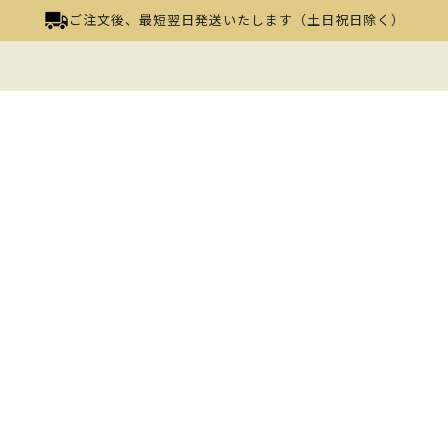
ご注文後、最短翌日発送いたします（土日祝日除く）
クリー
¥1,760
80ml
数量