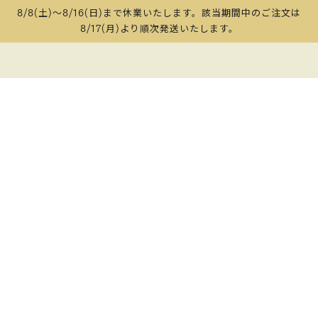
8/8(土)～8/16(日)まで休業いたします。該当期間中のご注文は
8/17(月)より順次発送いたします。
ブランド
革新的な
持続可能な
リサイクル
ストーリー
アクション
ケア
イニシアチブ